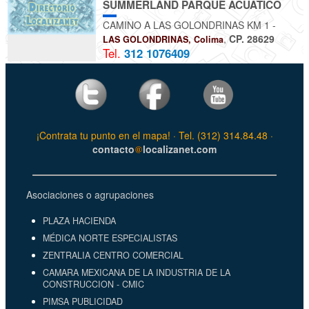
SUMMERLAND PARQUE ACUATICO
CAMINO A LAS GOLONDRINAS KM 1 -
,
CP. 28629
LAS GOLONDRINAS, Colima
Tel.
312 1076409
¡Contrata tu punto en el mapa! · Tel. (312) 314.84.48 ·
contacto
localizanet.com
Asociaciones o agrupaciones
PLAZA HACIENDA
MÉDICA NORTE ESPECIALISTAS
ZENTRALIA CENTRO COMERCIAL
CAMARA MEXICANA DE LA INDUSTRIA DE LA
CONSTRUCCION - CMIC
PIMSA PUBLICIDAD