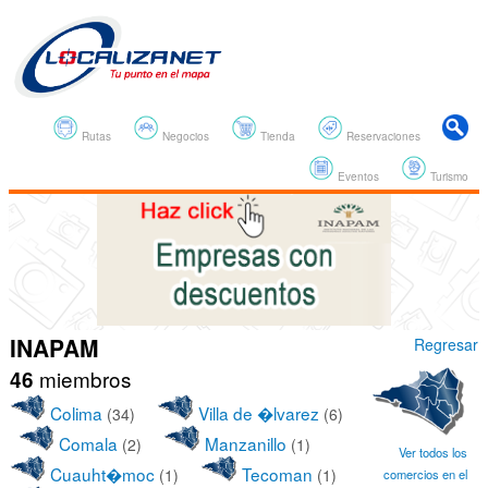
Rutas
Negocios
Tienda
Reservaciones
Eventos
Turismo
INAPAM
Regresar
miembros
46
Colima
Villa de �lvarez
(34)
(6)
Comala
Manzanillo
(2)
(1)
Ver todos los
Cuauht�moc
Tecoman
(1)
(1)
comercios en el