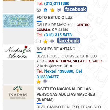
Tel.
(312)3111380
FOTO ESTUDIO LUZ
CALLE 5 DE MAYO #22 -
CENTRO ,
,
CP. 28450
COMALA
Tel.
(312) 315 5473
NOCHES DE ANTAÑO
BLVD. RODOLFO CHAVEZ CARRILLO
#594 -
,
SANTA TERESA, VILLA DE ALVAREZ
Villa de �lvarez
,
CP. 0
Tel.
Nextel 1390880, Cel
3123394377
INSTITUTO NACIONAL DE LAS
PERSONAS ADULTAS MAYORES
(INAPAM)
BLVD. CAMINO REAL ESQ. FRANCISCO