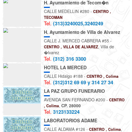
H. Ayuntamiento de Tecom�n
CALLE MEDELLIN #280 -
CENTRO ,
TECOMAN
Tel.
(313)3240025,3240249
H. Ayuntamiento de Villa de Alvarez
CALLE J. MERCED CABRERA #55 -
, Villa de
CENTRO , VILLA DE ALVAREZ
�lvarez
Tel.
(312) 316 3300
HOTEL LA MERCED
CALLE Hidalgo #188 -
CENTRO , Colima
Tel.
(312)312 69 69 y 314 27 34
LA PAZ GRUPO FUNERARIO
AVENIDA SAN FERNANDO #200 -
CENTRO
,
CP. 28000
, Colima
Tel.
3123133224
LABORATORIOS ADAME
CALLE ALDAMA #126 -
,
CENTRO , Colima