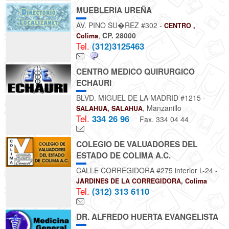
MUEBLERIA UREÑA
AV. PINO SU�REZ #302 -
CENTRO ,
,
CP. 28000
Colima
Tel.
(312)3125463
CENTRO MEDICO QUIRURGICO
ECHAURI
BLVD. MIGUEL DE LA MADRID #1215 -
, Manzanillo
SALAHUA, SALAHUA
Tel.
334 26 96
Fax. 334 04 44
COLEGIO DE VALUADORES DEL
ESTADO DE COLIMA A.C.
CALLE CORREGIDORA #275 interior L-24 -
JARDINES DE LA CORREGIDORA, Colima
Tel.
(312) 313 6110
DR. ALFREDO HUERTA EVANGELISTA