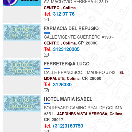
AV. MACLOVIO HERRERA #133 D -
CENTRO , Colima
Tel.
312 07 76
FARMACIA DEL REFUGIO
CALLE VICENTE GUERRERO #190 -
,
CP. 28000
CENTRO , Colima
Tel.
3123120205
FERRETER�A LUGO
CALLE FRANCISCO I. MADERO #743 -
EL
,
CP. 28060
MORALETE, Colima
Tel.
3126330
HOTEL MARIA ISABEL
BOULEVARD CAMINO REAL DE COLIMA
#351 -
,
JARDINES VISTA HERMOSA, Colima
CP. 28017
Tel.
(312)3160750