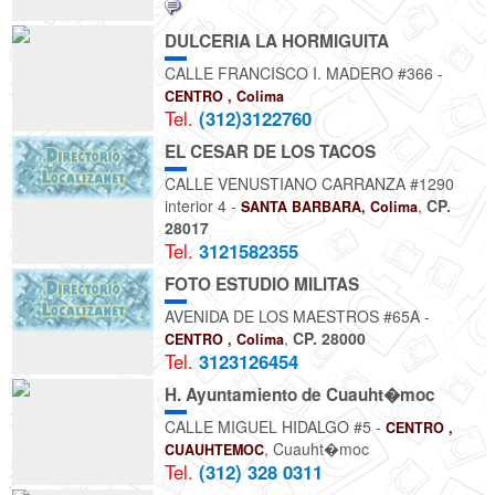
DULCERIA LA HORMIGUITA
CALLE FRANCISCO I. MADERO #366 -
CENTRO , Colima
Tel.
(312)3122760
EL CESAR DE LOS TACOS
CALLE VENUSTIANO CARRANZA #1290
interior 4 -
,
CP.
SANTA BARBARA, Colima
28017
Tel.
3121582355
FOTO ESTUDIO MILITAS
AVENIDA DE LOS MAESTROS #65A -
,
CP. 28000
CENTRO , Colima
Tel.
3123126454
H. Ayuntamiento de Cuauht�moc
CALLE MIGUEL HIDALGO #5 -
CENTRO ,
, Cuauht�moc
CUAUHTEMOC
Tel.
(312) 328 0311