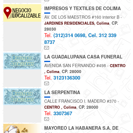
IMPRESOS Y TEXTILES DE COLIMA
AV. DE LOS MAESTROS #160 interior B -
,
CP.
JARDINES RESIDENCIALES, Colima
28030
Tel.
(312)314 0698, Cel. 312 339
8737
LA GUADALUPANA CASA FUNERAL
AVENIDA SAN FERNANDO #498 -
CENTRO
,
CP. 28000
, Colima
Tel.
3123136300
LA SERPENTINA
CALLE FRANCISCO I. MADERO #370 -
,
CP. 28000
CENTRO , Colima
Tel.
3307367
MAYOREO LA HABANERA S.A. DE