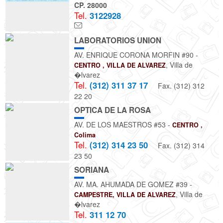
CP. 28000
Tel.
3122928
LABORATORIOS UNION
AV. ENRIQUE CORONA MORFIN #90 -
, Villa de
CENTRO , VILLA DE ALVAREZ
�lvarez
Tel.
(312) 311 37 17
Fax. (312) 312
22 20
OPTICA DE LA ROSA
AV. DE LOS MAESTROS #53 -
CENTRO ,
Colima
Tel.
(312) 314 23 50
Fax. (312) 314
23 50
SORIANA
AV. MA. AHUMADA DE GOMEZ #39 -
, Villa de
CAMPESTRE, VILLA DE ALVAREZ
�lvarez
Tel.
311 12 70