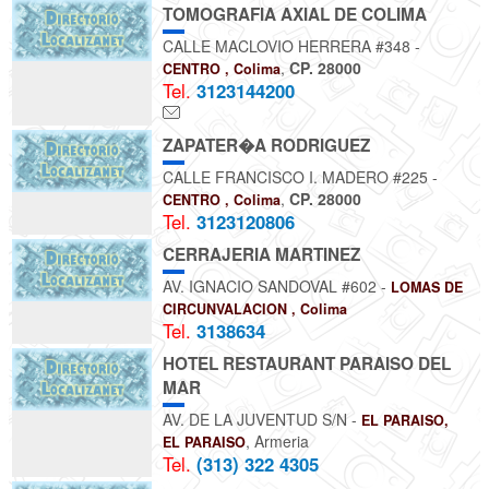
TOMOGRAFIA AXIAL DE COLIMA
CALLE MACLOVIO HERRERA #348 -
,
CP. 28000
CENTRO , Colima
Tel.
3123144200
ZAPATER�A RODRIGUEZ
CALLE FRANCISCO I. MADERO #225 -
,
CP. 28000
CENTRO , Colima
Tel.
3123120806
CERRAJERIA MARTINEZ
AV. IGNACIO SANDOVAL #602 -
LOMAS DE
CIRCUNVALACION , Colima
Tel.
3138634
HOTEL RESTAURANT PARAISO DEL
MAR
AV. DE LA JUVENTUD S/N -
EL PARAISO,
, Armeria
EL PARAISO
Tel.
(313) 322 4305