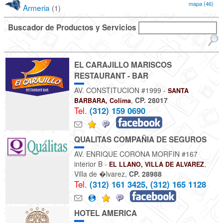
mapa (46)
Armeria
(1)
Buscador de Productos y Servicios
EL CARAJILLO MARISCOS
RESTAURANT - BAR
AV. CONSTITUCION #1999 -
SANTA
,
CP. 28017
BARBARA, Colima
Tel.
(312) 159 0690
QUALITAS COMPAÑIA DE SEGUROS
AV. ENRIQUE CORONA MORFIN #167
interior B -
,
EL LLANO, VILLA DE ALVAREZ
Villa de �lvarez
,
CP. 28988
Tel.
(312) 161 3425, (312) 165 1128
HOTEL AMERICA