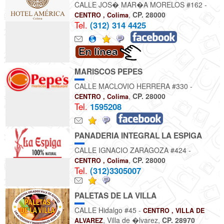
CALLE JOS� MAR�A MORELOS #162 -
,
CP. 28000
CENTRO , Colima
Tel.
(312) 314 4425
MARISCOS PEPES
CALLE MACLOVIO HERRERA #330 -
,
CP. 28000
CENTRO , Colima
Tel.
1595208
PANADERIA INTEGRAL LA ESPIGA
CALLE IGNACIO ZARAGOZA #424 -
,
CP. 28000
CENTRO , Colima
Tel.
(312)3305007
PALETAS DE LA VILLA
CALLE Hidalgo #45 -
CENTRO , VILLA DE
, Villa de �lvarez
,
CP. 28970
ALVAREZ