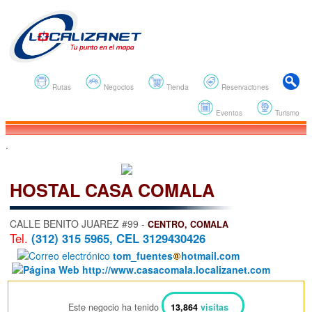
Rutas
Negocios
Tienda
Reservaciones
Eventos
Turismo
.
HOSTAL CASA COMALA
CALLE BENITO JUAREZ #99 -
CENTRO, COMALA
Tel.
(312) 315 5965, CEL 3129430426
tom_fuentes
hotmail.com
http://www.casacomala.localizanet.com
Este negocio ha tenido
13,864
visitas