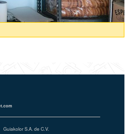
m
et.com
Guiakolor S.A. de C.V.