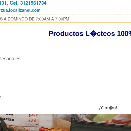
131, Cel. 3121561734
rzua.localizanet.com
S A DOMINGO DE 7:00AM A 7:00PM
Productos L�cteos 100%
rtesanales
n
¡Y m�s!