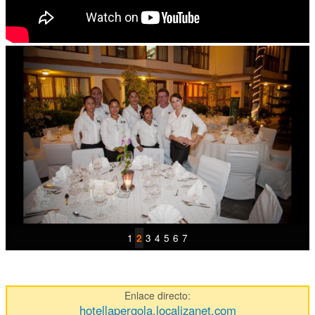
1
3
4
5
6
7
2
Enlace directo:
hotellapergola.localizanet.com