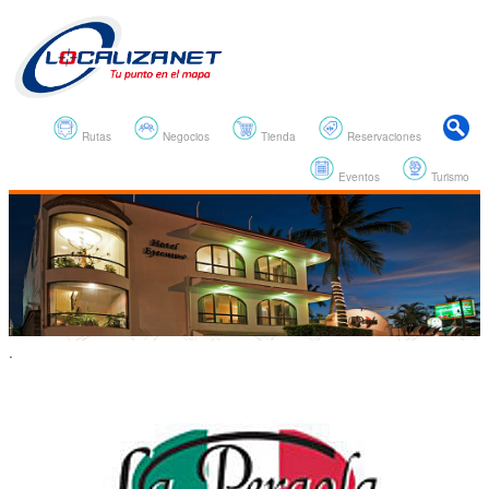
Rutas
Negocios
Tienda
Reservaciones
Eventos
Turismo
.