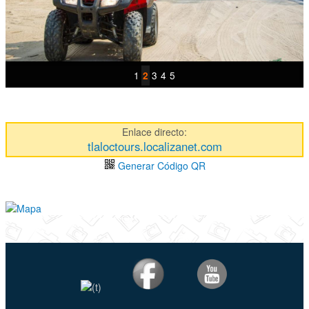
1
3
4
5
2
Enlace directo:
tlaloctours.localizanet.com
Generar Código QR