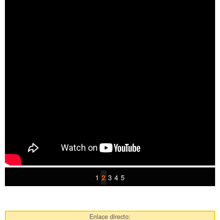
1
3
4
5
2
Enlace directo: