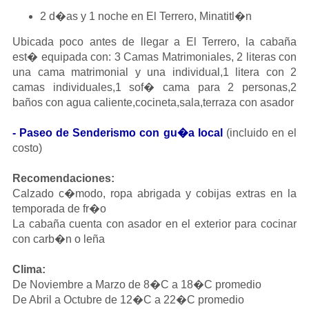
2 d�as y 1 noche en El Terrero, Minatitl�n 
Ubicada poco antes de llegar a El Terrero, la cabaña 
est� equipada con: 3 Camas Matrimoniales, 2 literas con 
una cama matrimonial y una individual,1 litera con 2 
camas individuales,1 sof� cama para 2 personas,2 
baños con agua caliente,cocineta,sala,terraza con asador
- Paseo de Senderismo con gu�a local
(incluido en el 
costo)
Recomendaciones:
Calzado c�modo, ropa abrigada y cobijas extras en la 
temporada de fr�o
La cabaña cuenta con asador en el exterior para cocinar 
con carb�n o leña
Clima:
De Noviembre a Marzo de 8�C a 18�C promedio
De Abril a Octubre de 12�C a 22�C promedio