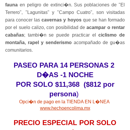
fauna 
en peligro de extinci�n. Sus poblaciones de "El 
Terrero", "Lagunitas" y "Campo Cuatro", son visitadas 
para conocer las 
cavernas y hoyos
 que se han formado 
por el suelo calizo, con posibilidad de 
acampar o rentar 
cabañas
; tambi�n se puede practicar el 
ciclismo de 
montaña, rapel y senderismo
 acompañado de gu�as 
comunitarios.
PASEO PARA 14 PERSONAS 2 
D�AS -1 NOCHE
 POR SOLO $11,368  ($812 por 
persona
) 
Opci�n de pago en la TIENDA EN L�NEA 
www.hechoencolima.mx
PRECIO ESPECIAL POR SOLO