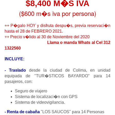
$8,400 M�S IVA
($600 m�s iva por persona)
++ P�galo HOY y disfruta despu�s, previa reservaci�n
hasta el 28 de FEBRERO 2021.
++ Precio v�lido al 30 de Noviembre del 2020
Llama o manda Whats al Cel 312
1322560
INCLUYE: 
- Traslado
 desde la ciudad de Colima, en unidad 
equipada de "TUR�STICOS BAYARDO" para 14 
pasajeros, con:
Seguro de viajero
Sistema de localizaci�n con GPS 
Sistema de videovigilancia.
- Renta de cabaña
 "LOS SAUCOS" para 14 Personas 