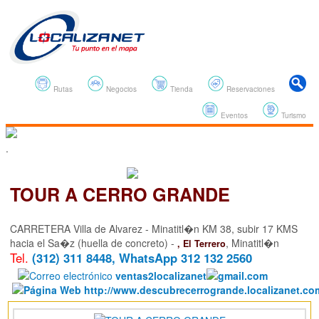
Rutas
Negocios
Tienda
Reservaciones
Eventos
Turismo
.
TOUR A CERRO GRANDE
CARRETERA Villa de Alvarez - Minatitl�n KM 38, subir 17 KMS
hacia el Sa�z (huella de concreto) -
, Minatitl�n
, El Terrero
Tel.
(312) 311 8448, WhatsApp 312 132 2560
ventas2localizanet
gmail.com
http://www.descubrecerrogrande.localizanet.co