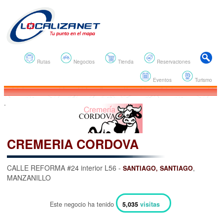
Rutas
Negocios
Tienda
Reservaciones
Eventos
Turismo
.
CREMERIA CORDOVA
CALLE REFORMA #24 interior L56 -
,
SANTIAGO, SANTIAGO
MANZANILLO
Este negocio ha tenido
5,035
visitas