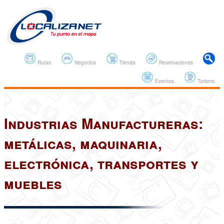
Rutas
Negocios
Tienda
Reservaciones
Eventos
Turismo
Industrias Manufactureras:
metálicas, maquinaria,
electrónica, transportes y
muebles