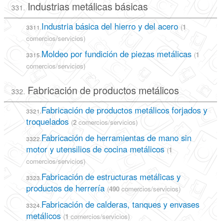
Industrias metálicas básicas
331.
Industria básica del hierro y del acero
(
1
3311.
comercios/servicios)
Moldeo por fundición de piezas metálicas
(
1
3315.
comercios/servicios)
Fabricación de productos metálicos
332.
Fabricación de productos metálicos forjados y
3321.
troquelados
(
2
comercios/servicios)
Fabricación de herramientas de mano sin
3322.
motor y utensilios de cocina metálicos
(
1
comercios/servicios)
Fabricación de estructuras metálicas y
3323.
productos de herrería
(
490
comercios/servicios)
Fabricación de calderas, tanques y envases
3324.
metálicos
(
1
comercios/servicios)