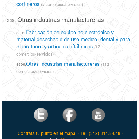
cortineros
(
5
comercios/servicios)
Otras industrias manufactureras
339.
Fabricación de equipo no electrónico y
3391.
material desechable de uso médico, dental y para
laboratorio, y artículos oftálmicos
(
17
comercios/servicios)
Otras industrias manufactureras
(
112
3399.
comercios/servicios)
¡Contrata tu punto en el mapa! · Tel. (312) 314.84.48 ·