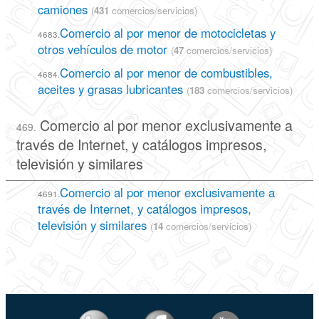
camiones
(
431
comercios/servicios)
Comercio al por menor de motocicletas y
4683.
otros vehículos de motor
(
47
comercios/servicios)
Comercio al por menor de combustibles,
4684.
aceites y grasas lubricantes
(
183
comercios/servicios)
Comercio al por menor exclusivamente a
469.
través de Internet, y catálogos impresos,
televisión y similares
Comercio al por menor exclusivamente a
4691.
través de Internet, y catálogos impresos,
televisión y similares
(
14
comercios/servicios)