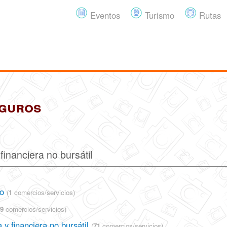
Eventos
Turismo
Rutas
eguros
financiera no bursátil
co
(
1
comercios/servicios)
9
comercios/servicios)
 y financiera no bursátil
(
71
comercios/servicios)