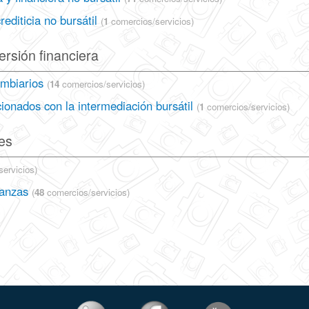
editicia no bursátil
(
1
comercios/servicios)
ersión financiera
ambiarios
(
14
comercios/servicios)
cionados con la intermediación bursátil
(
1
comercios/servicios)
es
ervicios)
ianzas
(
48
comercios/servicios)