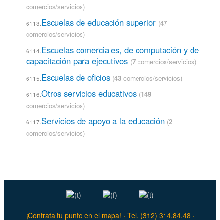
comercios/servicios)
Escuelas de educación superior
(
47
6113.
comercios/servicios)
Escuelas comerciales, de computación y de
6114.
capacitación para ejecutivos
(
7
comercios/servicios)
Escuelas de oficios
(
43
comercios/servicios)
6115.
Otros servicios educativos
(
149
6116.
comercios/servicios)
Servicios de apoyo a la educación
(
2
6117.
comercios/servicios)
¡Contrata tu punto en el mapa! · Tel. (312) 314.84.48 ·