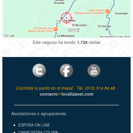
Este negocio ha tenido
1,728
visitas
¡Contrata tu punto en el mapa! · Tel. (312) 314.84.48 ·
contacto
localizanet.com
Asociaciones o agrupaciones
ESPORA ON LINE
CANACINTRA COLIMA