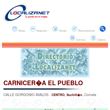
Rutas
Negocios
Tienda
Reservaciones
Eventos
Turismo
CARNICER�A EL PUEBLO
CALLE GORGONIO AVALOS -
, Comala
CENTRO, Suchitl�n