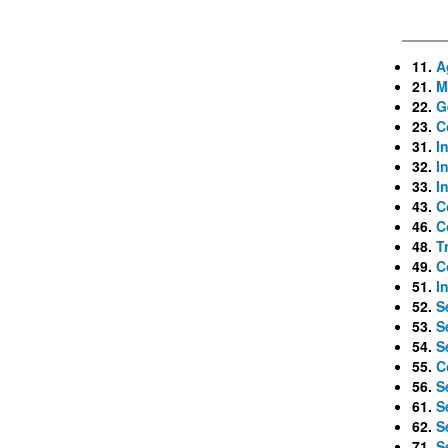
11.
A
21.
M
22.
G
23.
C
31.
I
32.
I
33.
I
43.
C
46.
C
48.
T
49.
C
51.
I
52.
S
53.
S
54.
S
55.
C
56.
S
61.
S
62.
S
71.
S