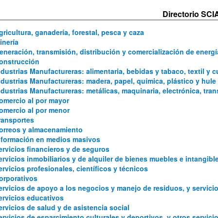
Directorio SCI
gricultura, ganadería, forestal, pesca y caza
inería
eneración, transmisión, distribución y comercialización de energía
onstrucción
ndustrias Manufactureras: alimentaria, bebidas y tabaco, textil y c
ndustrias Manufactureras: madera, papel, química, plástico y hule
ndustrias Manufactureras: metálicas, maquinaria, electrónica, tra
omercio al por mayor
omercio al por menor
ransportes
orreos y almacenamiento
nformación en medios masivos
ervicios financieros y de seguros
ervicios inmobiliarios y de alquiler de bienes muebles e intangibl
ervicios profesionales, científicos y técnicos
orporativos
ervicios de apoyo a los negocios y manejo de residuos, y servici
ervicios educativos
ervicios de salud y de asistencia social
ervicios de esparcimiento culturales y deportivos, y otros servici