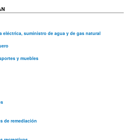
AN
 eléctrica, suministro de agua y de gas natural
uero
nsportes y muebles
es
os de remediación
os recreativos