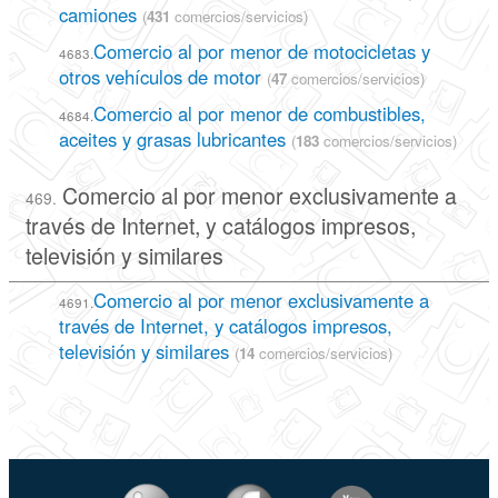
camiones
(
431
comercios/servicios)
Comercio al por menor de motocicletas y
4683.
otros vehículos de motor
(
47
comercios/servicios)
Comercio al por menor de combustibles,
4684.
aceites y grasas lubricantes
(
183
comercios/servicios)
Comercio al por menor exclusivamente a
469.
través de Internet, y catálogos impresos,
televisión y similares
Comercio al por menor exclusivamente a
4691.
través de Internet, y catálogos impresos,
televisión y similares
(
14
comercios/servicios)