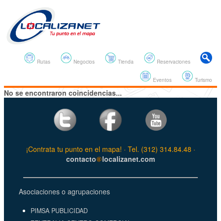
Rutas
Negocios
Tienda
Reservaciones
Eventos
Turismo
No se encontraron coincidencias...
¡Contrata tu punto en el mapa! · Tel. (312) 314.84.48 ·
contacto
localizanet.com
Asociaciones o agrupaciones
PIMSA PUBLICIDAD