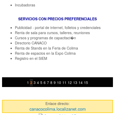
Incubadoras
SERVICIOS CON PRECIOS PREFERENCIALES
Publicidad - portal de internet, folletos y credenciales
Renta de sala para cursos, talleres, reuniones
Cursos y programas de capacitaci�n
Directorio CANACO
Renta de Stands en la Feria de Colima
Renta de espacios en la Expo Colima
Registro en el SIEM
1
3
4
5
6
7
8
9
10
11
12
13
14
15
2
Enlace directo:
canacocolima.localizanet.com