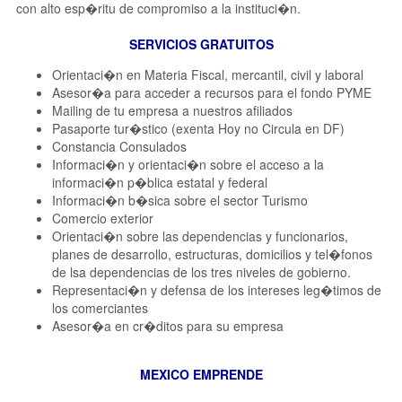
con alto esp�ritu de compromiso a la instituci�n.
SERVICIOS GRATUITOS
Orientaci�n en Materia Fiscal, mercantil, civil y laboral
Asesor�a para acceder a recursos para el fondo PYME
Mailing de tu empresa a nuestros afiliados
Pasaporte tur�stico (exenta Hoy no Circula en DF)
Constancia Consulados
Informaci�n y orientaci�n sobre el acceso a la
informaci�n p�blica estatal y federal
Informaci�n b�sica sobre el sector Turismo
Comercio exterior
Orientaci�n sobre las dependencias y funcionarios,
planes de desarrollo, estructuras, domicilios y tel�fonos
de lsa dependencias de los tres niveles de gobierno.
Representaci�n y defensa de los intereses leg�timos de
los comerciantes
Asesor�a en cr�ditos para su empresa
MEXICO EMPRENDE