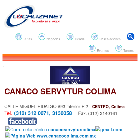
Rutas
Negocios
Tienda
Reservaciones
Eventos
Turismo
.
CANACO SERVYTUR COLIMA
CALLE MIGUEL HIDALGO #93 interior P-2 -
CENTRO, Colima
Tel.
(312) 312 0071, 3130058
Fax. (312) 3140161
canacoservyturcolima
gmail.com
www.canacocolima.com.mx