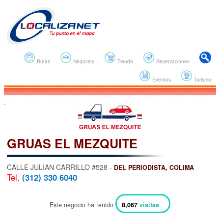
Rutas
Negocios
Tienda
Reservaciones
Eventos
Turismo
.
GRUAS EL MEZQUITE
CALLE JULIAN CARRILLO #528 -
DEL PERIODISTA, COLIMA
Tel.
(312) 330 6040
Este negocio ha tenido
8,067
visitas