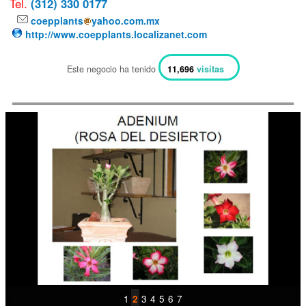
Tel.
(312) 330 0177
coepplants
yahoo.com.mx
http://www.coepplants.localizanet.com
Este negocio ha tenido
11,696
visitas
1
3
4
5
6
7
2