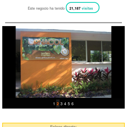
Este negocio ha tenido
21,187
visitas
1
3
4
5
6
2
Enlace directo: