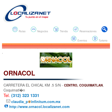
Rutas
Negocios
Tienda
Reservaciones
Eventos
Turismo
.
ORNACOL
CARRETERA EL CHICAL KM .5 S/N -
,
CENTRO, COQUIMATLAN
Coquimatl�n
Tel.
(312) 323 1331
claudia_p
infinitum.com.mx
http://www.ornacol.localizanet.com