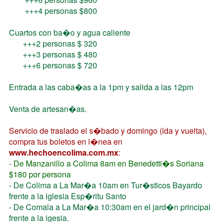
+++4 personas $800
Cuartos con ba�o y agua caliente
+++2 personas $ 320
+++3 personas $ 480
+++6 personas $ 720
Entrada a las caba�as a la 1pm y salida a las 12pm
Venta de artesan�as.
Servicio de traslado el s�bado y domingo (ida y vuelta),
compra tus boletos en l�nea en
www.hechoencolima.com.mx
:
- De Manzanillo a Colima 8am en Benedetti�s Soriana
$180 por persona
- De Colima a La Mar�a 10am en Tur�sticos Bayardo
frente a la iglesia Esp�ritu Santo
- De Comala a La Mar�a 10:30am en el jard�n principal
frente a la igesia.