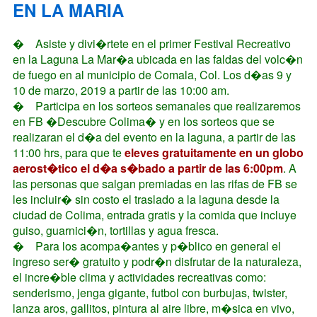
EN LA MARIA
�
Asiste y divi�rtete en el primer Festival Recreativo
en la Laguna La Mar�a ubicada en las faldas del volc�n
de fuego en al municipio de Comala, Col. Los d�as 9 y
10 de marzo, 2019 a partir de las 10:00 am.
�
Participa en los sorteos semanales que realizaremos
en FB �Descubre Colima� y en los sorteos que se
realizaran el d�a del evento en la laguna, a partir de las
11:00 hrs, para que te
eleves gratuitamente en un globo
aerost�tico el d�a s�bado a partir de las 6:00pm
. A
las personas que salgan premiadas en las rifas de FB se
les incluir� sin costo el traslado a la laguna desde la
ciudad de Colima, entrada gratis y la comida que incluye
guiso, guarnici�n, tortillas y agua fresca.
�
Para los acompa�antes y p�blico en general el
ingreso ser� gratuito y podr�n disfrutar de la naturaleza,
el incre�ble clima y actividades recreativas como:
senderismo, jenga gigante, futbol con burbujas, twister,
lanza aros, gallitos, pintura al aire libre, m�sica en vivo,