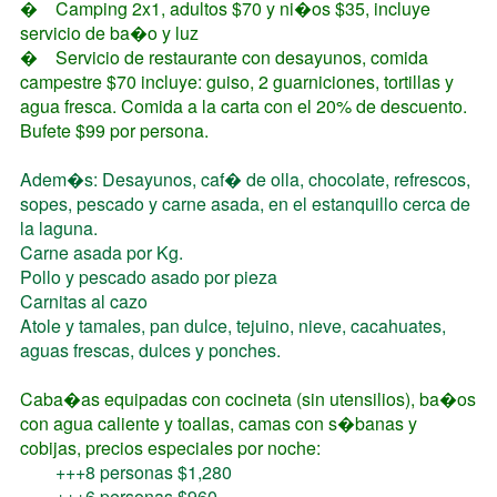
�
Camping 2x1, adultos $70 y ni�os $35, incluye
servicio de ba�o y luz
�
Servicio de restaurante con desayunos, comida
campestre $70 incluye: guiso, 2 guarniciones, tortillas y
agua fresca. Comida a la carta con el 20% de descuento.
Bufete $99 por persona.
Adem�s: Desayunos, caf� de olla, chocolate, refrescos,
sopes, pescado y carne asada, en el estanquillo cerca de
la laguna.
Carne asada por Kg.
Pollo y pescado asado por pieza
Carnitas al cazo
Atole y tamales, pan dulce, tejuino, nieve, cacahuates,
aguas frescas, dulces y ponches.
Caba�as equipadas con cocineta (sin utensilios), ba�os
con agua caliente y toallas, camas con s�banas y
cobijas, precios especiales por noche:
+++8 personas $1,280
+++6 personas $960