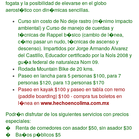
fogata y la posibilidad de elevarse en el globo
aerost�tico con din�micas sencillas.
Curso sin costo de No deje rastro (m�nimo impacto
ambiental) y Curso de manejo de cuerdas y
t�cnicas de Rappel b�sico (cambio de l�nea,
c�mo pasar un nudo, t�cnicas de ascenso y
descenso). Impartidos por Jorge Armando Alvarez
del Castillo, Educador certificado por la Nols 2008 y
gu�a federal de naturaleza Nom 09.
Rodada Mountain Bike de 20 kms.
Paseo en lancha para 5 personas $100, para 7
personas $120, para 13 personas $170
Paseo en kayak $100
y paseo en tabla con remo
(paddle boarding) $100
-
compra tus boletos en
l�nea en
www.hechoencolima.com.mx
Podr�n disfrutar de los siguientes servicios con precios
especiales:
�
Renta de comedores con asador $50, sin asador $30
�
Ba�os p�blicos $5