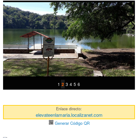
1
3
4
5
6
2
Enlace directo:
elevateenlamaria.localizanet.com
Generar Código QR