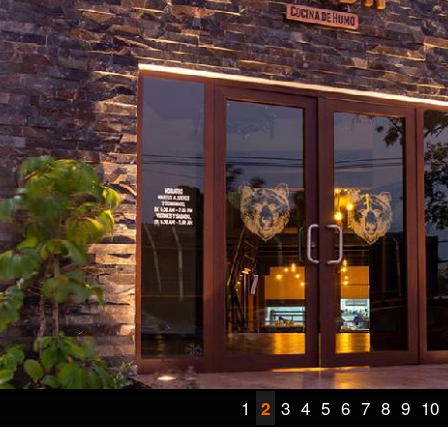
1
3
4
5
6
7
8
9
10
2