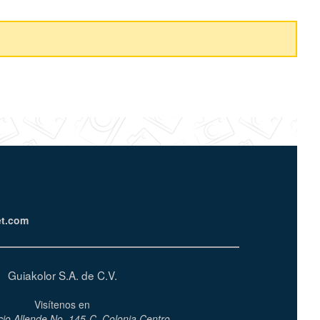
et.com
Guiakolor S.A. de C.V.
Visítenos en
cio Allende No. 145-C, Colonia Centro.