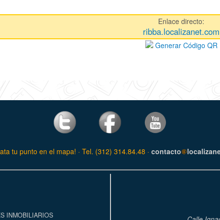
Enlace directo:
ribba.localizanet.com
Generar Código QR
ata tu punto en el mapa! · Tel. (312) 314.84.48 ·
contacto
localizan
S INMOBILIARIOS
Calle Igna