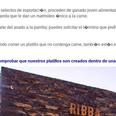
es selectos de exportaci�n, proceden de ganado joven alimenta
orda que le dan un marmoleo �nico a la carne.
te del asado a la parrilla; puedes solicitar el t�rmino que pre
ndo comer un platillo que no contenga carne, tambi�n est�s en
omprobar que nuestros platillos son creados dentro de un