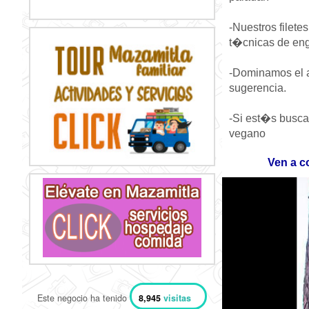
-Nuestros filet
t�cnicas de eng
-Dominamos el ar
sugerencia.
-Si est�s busca
vegano
Ven a c
Este negocio ha tenido
8,945
visitas