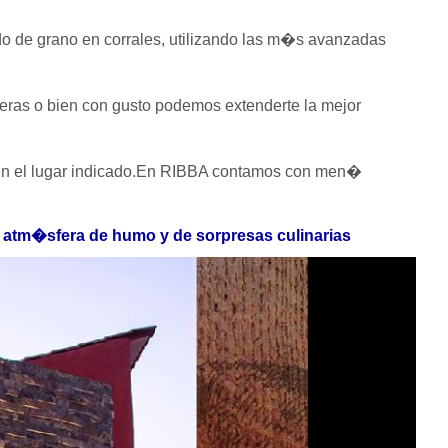
do de grano en corrales, utilizando las m�s avanzadas
fieras o bien con gusto podemos extenderte la mejor
 el lugar indicado.
En RIBBA contamos con men�
a atm�sfera de humo y de sorpresas culinarias