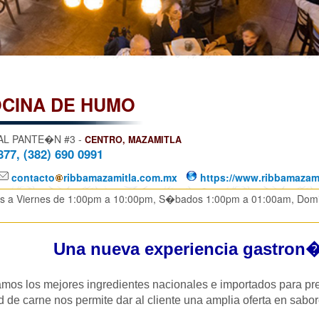
OCINA DE HUMO
AL PANTE�N #3 -
CENTRO, MAZAMITLA
877, (382) 690 0991
contacto
ribbamazamitla.com.mx
https://www.ribbamazam
 a Viernes de 1:00pm a 10:00pm, S�bados 1:00pm a 01:00am, Domin
Una nueva experiencia gastron
mos los mejores ingredientes nacionales e importados para prep
 de carne nos permite dar al cliente una amplia oferta en sabo