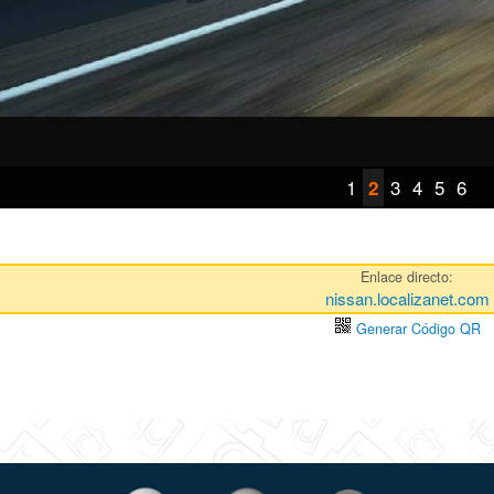
1
3
4
5
6
2
Enlace directo:
nissan.localizanet.com
Generar Código QR