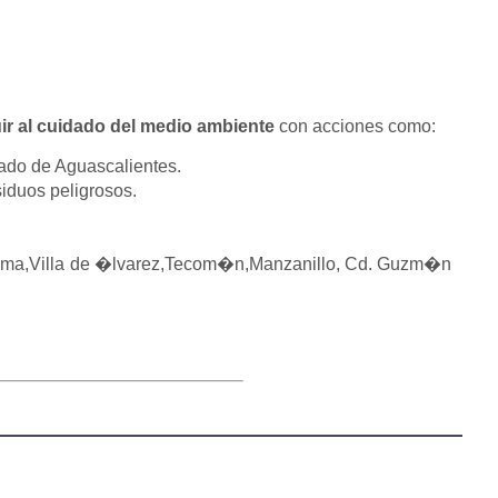
ir al cuidado del medio ambiente
con acciones como:
ado de Aguascalientes.
iduos peligrosos.
Colima,Villa de �lvarez,Tecom�n,Manzanillo, Cd. Guzm�n