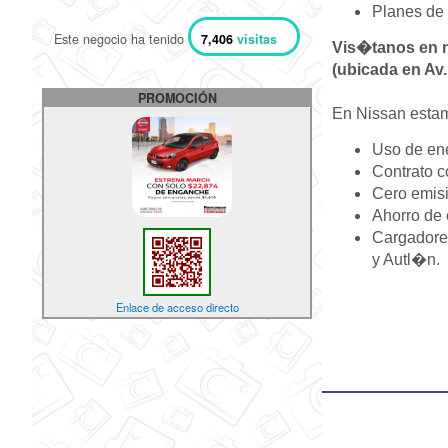
Planes de 
Este negocio ha tenido
7,406
visitas
Vis�tanos en n
(ubicada en Av
PROMOCIÓN
En Nissan
e
sta
Uso de ene
Contrato c
Cero emisi
Ahorro de 
Cargadores
y Autl�n.
Enlace de acceso directo