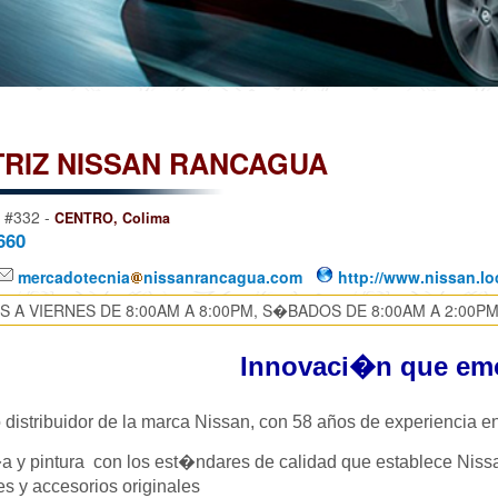
RIZ NISSAN RANCAGUA
 #332 -
CENTRO, Colima
660
mercadotecnia
nissanrancagua.com
http://www.nissan.lo
 A VIERNES DE 8:00AM A 8:00PM, S�BADOS DE 8:00AM A 2:00PM
Innovaci�n que em
distribuidor de la marca Nissan,
con
58 años de experiencia en
a y pintura
con los est�ndares de calidad que establece Nis
s y accesorios originales