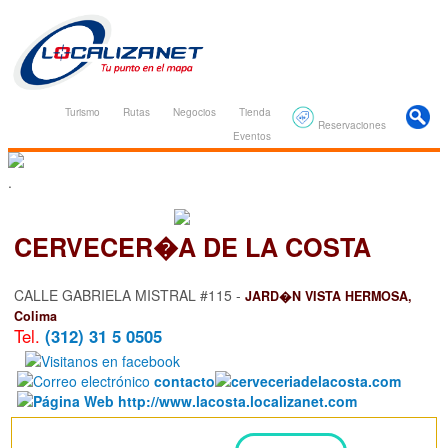
Turismo
Rutas
Negocios
Tienda
Reservaciones
Eventos
.
CERVECER�A DE LA COSTA
CALLE GABRIELA MISTRAL #115 -
JARD�N VISTA HERMOSA,
Colima
Tel.
(312) 31 5 0505
contacto
cerveceriadelacosta.com
http://www.lacosta.localizanet.com